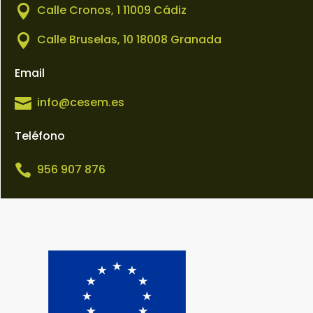

Calle Cronos, 1 11009 Cádiz

Calle Bruselas, 10 18008 Granada
Email

info@cesem.es
Teléfono

956 907 876